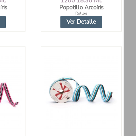
Mt.
1200 18.30 Mt.
ris
Popotillo Arcoíris
Rollos
Ver Detalle