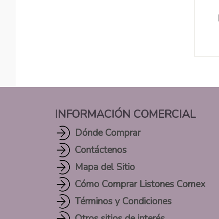
INFORMACIÓN COMERCIAL
Dónde Comprar
Contáctenos
Mapa del Sitio
Cómo Comprar Listones Comex
Términos y Condiciones
Otros sitios de interés