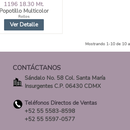
1196 18.30 Mt.
Popotillo Multicolor
Rollos
Ver Detalle
Mostrando
1
-10 de 10 a
CONTÁCTANOS
Sándalo No. 58 Col. Santa María
Insurgentes C.P. 06430 CDMX
Teléfonos Directos de Ventas
+52 55 5583-8598
+52 55 5597-0577