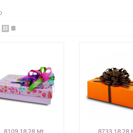
O
8109 18.28 Mt.
8733 18.28 