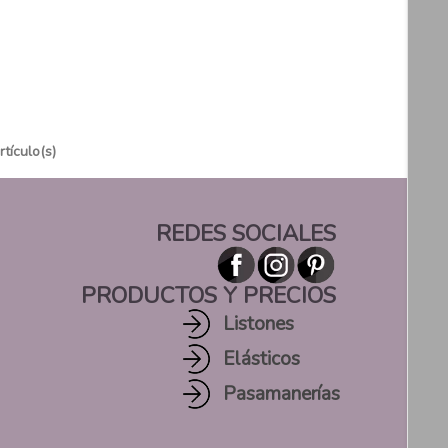
rtículo(s)
REDES SOCIALES
PRODUCTOS Y PRECIOS
Listones
Elásticos
Pasamanerías