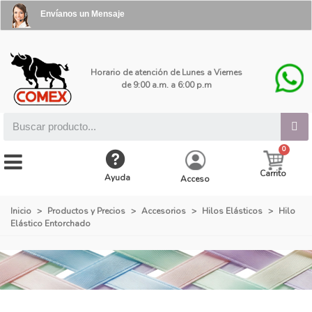
Envíanos un Mensaje
Horario de atención de Lunes a Viernes
de 9:00 a.m. a 6:00 p.m
Carrito
Ayuda
Acceso
Inicio
>
Productos y Precios
>
Accesorios
>
Hilos Elásticos
>
Hilo
Elástico Entorchado