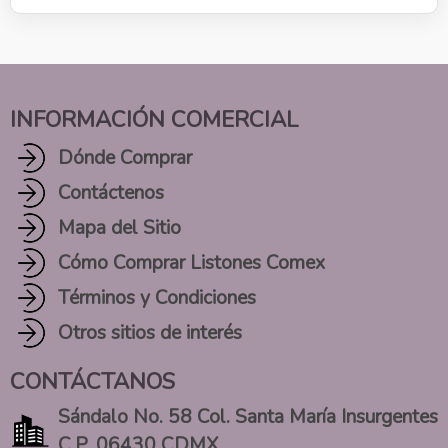
INFORMACIÓN COMERCIAL
Dónde Comprar
Contáctenos
Mapa del Sitio
Cómo Comprar Listones Comex
Términos y Condiciones
Otros sitios de interés
CONTÁCTANOS
Sándalo No. 58 Col. Santa María Insurgentes
C.P. 06430 CDMX