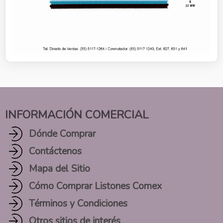
INFORMACIÓN COMERCIAL
Dónde Comprar
Contáctenos
Mapa del Sitio
Cómo Comprar Listones Comex
Términos y Condiciones
Otros sitios de interés