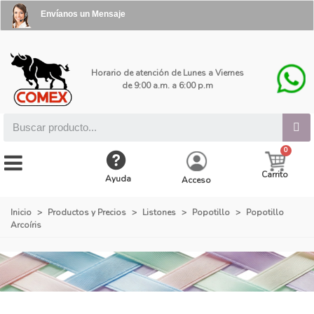
Envíanos un Mensaje
Horario de atención de Lunes a Viernes
de 9:00 a.m. a 6:00 p.m
Carrito
Ayuda
Acceso
Inicio
>
Productos y Precios
>
Listones
>
Popotillo
>
Popotillo
Arcoíris