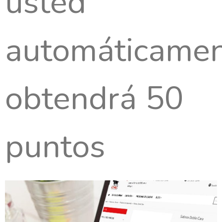
usted
automáticame
obtendrá 50
puntos