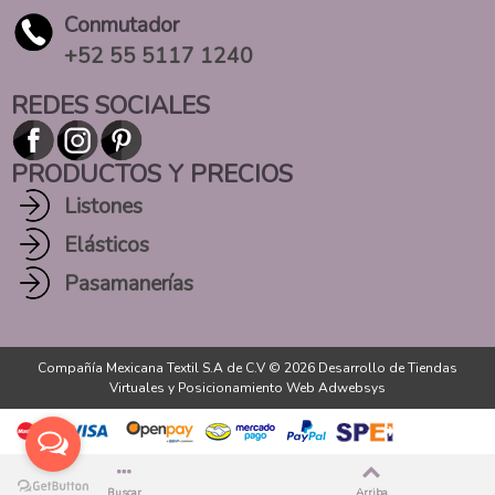
Conmutador
+52 55 5117 1240
REDES SOCIALES
PRODUCTOS Y PRECIOS
Listones
Elásticos
Pasamanerías
Compañía Mexicana Textil S.A de C.V © 2026
Desarrollo de Tiendas
Virtuales
y
Posicionamiento Web Adwebsys
Buscar
Arriba