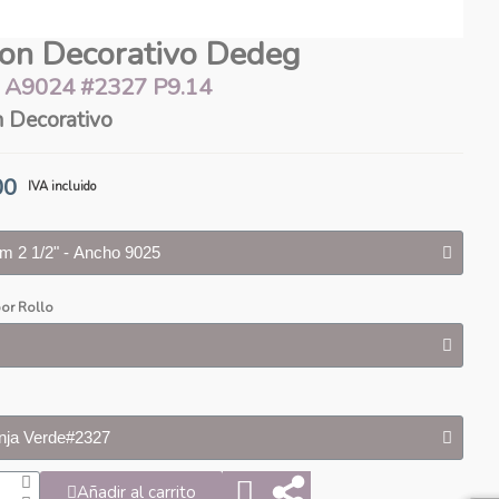
ton Decorativo Dedeg
 A9024 #2327 P9.14
n Decorativo
00
IVA incluido
or Rollo
Añadir al carrito