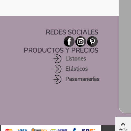
REDES SOCIALES
PRODUCTOS Y PRECIOS
Listones
Elásticos
Pasamanerías
Arriba