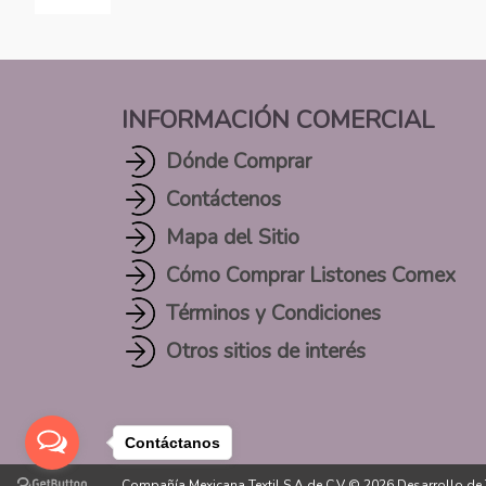
INFORMACIÓN COMERCIAL
Dónde Comprar
Contáctenos
Mapa del Sitio
Cómo Comprar Listones Comex
Términos y Condiciones
Otros sitios de interés
Contáctanos
Compañía Mexicana Textil S.A de C.V © 2026
Desarrollo de 