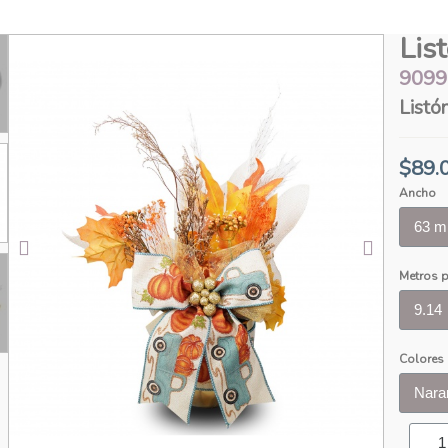
Lis
9099
Listó
$89.
Ancho
Metros p
Colores