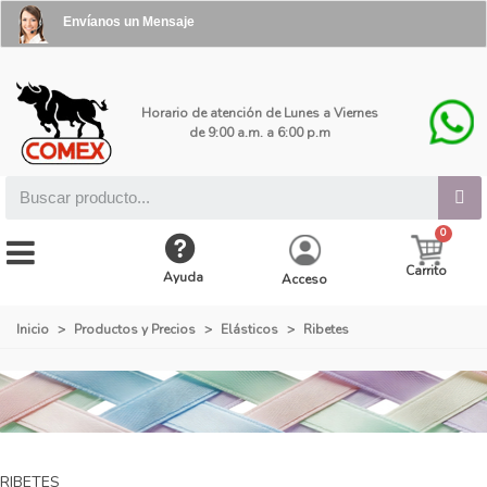
Envíanos un Mensaje
Horario de atención de Lunes a Viernes
de 9:00 a.m. a 6:00 p.m
Carrito
Ayuda
Acceso
Inicio
>
Productos y Precios
>
Elásticos
>
Ribetes
RIBETES