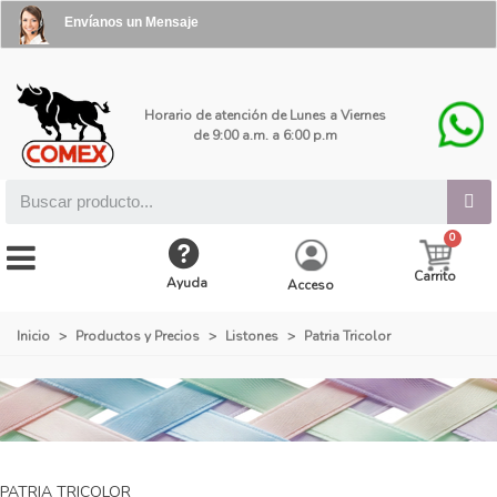
Envíanos un Mensaje
Horario de atención de Lunes a Viernes
de 9:00 a.m. a 6:00 p.m
Carrito
Ayuda
Acceso
Inicio
>
Productos y Precios
>
Listones
>
Patria Tricolor
PATRIA TRICOLOR