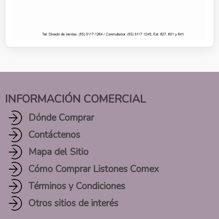
INFORMACIÓN COMERCIAL
Dónde Comprar
Contáctenos
Mapa del Sitio
Cómo Comprar Listones Comex
Términos y Condiciones
Otros sitios de interés