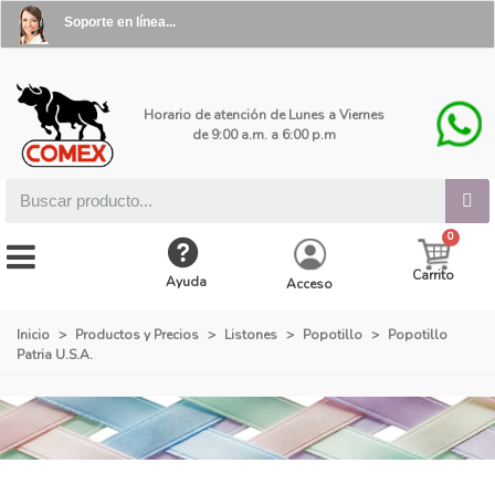
Soporte en línea...
Horario de atención de Lunes a Viernes
de 9:00 a.m. a 6:00 p.m
Carrito
Ayuda
Acceso
Inicio
>
Productos y Precios
>
Listones
>
Popotillo
>
Popotillo
Patria U.S.A.