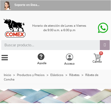
Soporte en línea...
Horario de atención de Lunes a Viernes
de 9:00 a.m. a 6:00 p.m
Carrito
Ayuda
Acceso
Inicio
>
Productos y Precios
>
Elásticos
>
Ribetes
>
Ribete de
Concha