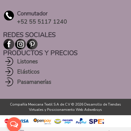
Conmutador
+52 55 5117 1240
REDES SOCIALES
PRODUCTOS Y PRECIOS
Listones
Elásticos
Pasamanerías
Compañía Mexicana Textil S.A de C.V © 2026
Desarrollo de Tiendas
Virtuales
y
Posicionamiento Web Adwebsys