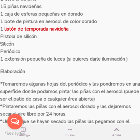
15 piñas navideñas
1 caja de esferas pequeñas en dorado
1 bote de pintura en aerosol de color dorado
1
listón de temporada navideña
Pistola de silicón
Silicón
Periódico
1 extensión pequeña de luces (si quieres darle iluminación )
Elaboración
*
Tomaremos algunas hojas del periódico y las pondremos en una
superficie donde podamos pintar las piñas con el aerosol (puede
ser el patio de casa o cualquier área abierta)
*
Pintaremos las piñas con el aerosol dorado y las dejaremos
secar al aire libre por 24 horas.
*
Una vez que se hayan secado las piñas las pegamos con el
silicón sobre la corona de pino de manera que queden alternadas
y cubran toda la circunferencia.
Catálogo
Buscar
Arriba