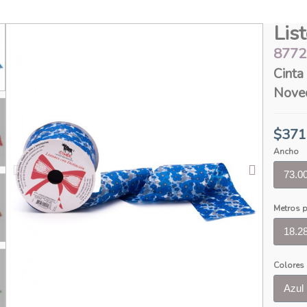
Lis
8772
Cinta 
Noved
$371
Ancho
Metros p
Colores