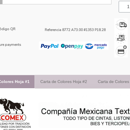
ódigo QR
Referencia
8772 A73.00 #1353 P18.28
re payments
Colores Hoja #1
Carta de Colores Hoja #2
Carta de Colores
avel De Listón Mediana