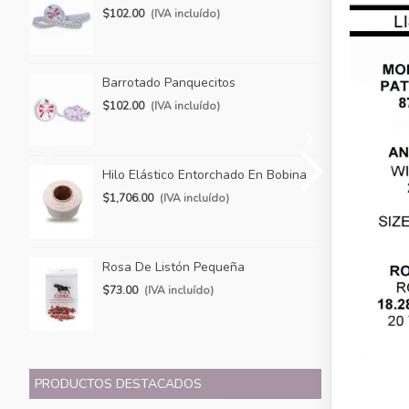
$102.00
(IVA incluído)
$2
Barrotado Panquecitos
Ba
$102.00
(IVA incluído)
$9
Hilo Elástico Entorchado En Bobina
Pa
$1,706.00
(IVA incluído)
$1
Rosa De Listón Pequeña
Co
$73.00
(IVA incluído)
$5
PRODUCTOS DESTACADOS