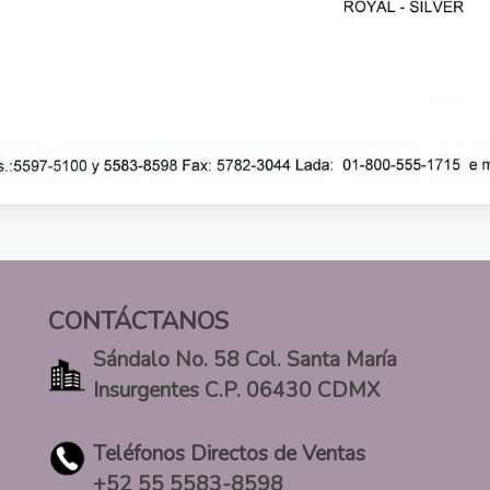
CONTÁCTANOS
Sándalo No. 58 Col. Santa María
Insurgentes C.P. 06430 CDMX
Teléfonos Directos de Ventas
+52 55 5583-8598