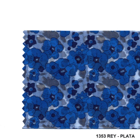
rante Satinado
Tul Liso Brillante
ecio por Cotizar
$40.00
(IVA incluído)
rante Satinado
Tul Con Diamantina
ecio por Cotizar
$41.00
(IVA incluído)
rante Rígido
Tirante Satinado
ecio por Cotizar
Precio por Cotizar
rante Liso Opaco
Tirante Satinado
ecio por Cotizar
Precio por Cotizar