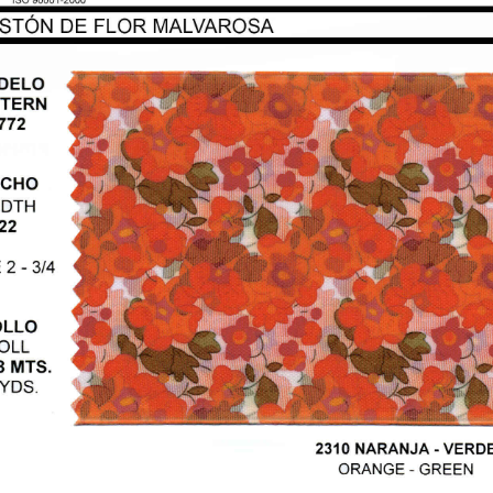
08.00
(IVA incluído)
rrotado Estrella
9.00
(IVA incluído)
samanería C/Listón
44.00
(IVA incluído)
rdotel Combinado
3.00
(IVA incluído)