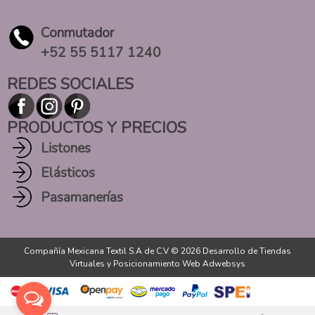
Conmutador
+52 55 5117 1240
REDES SOCIALES
PRODUCTOS Y PRECIOS
Listones
Elásticos
Pasamanerías
Compañía Mexicana Textil S.A de C.V © 2026
Desarrollo de Tiendas
Virtuales
y
Posicionamiento Web Adwebsys