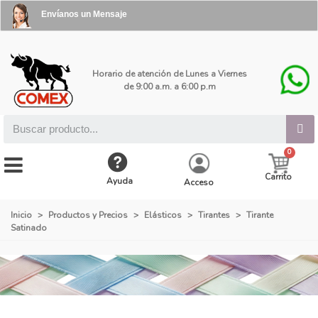
Envíanos un Mensaje
Horario de atención de Lunes a Viernes
de 9:00 a.m. a 6:00 p.m
Carrito
Ayuda
Acceso
Inicio
>
Productos y Precios
>
Elásticos
>
Tirantes
>
Tirante
Satinado