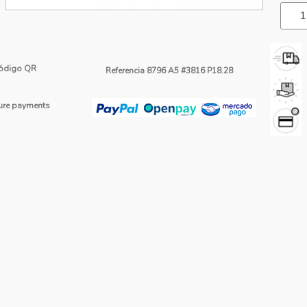
ódigo QR
Referencia
8796 A5 #3816 P18.28
re payments
tón Rosa De Listón