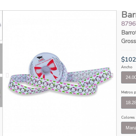
Bar
8796
Barrot
Gross
$102
Ancho
Metros p
Colores