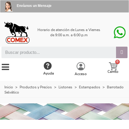
Envíanos un Mensaje
Horario de atención de Lunes a Viernes
de 9:00 a.m. a 6:00 p.m
Carrito
Ayuda
Acceso
Inicio
>
Productos y Precios
>
Listones
>
Estampados
>
Barrotado
Selvático