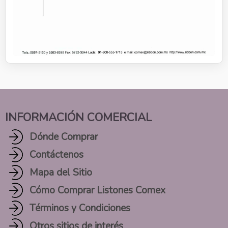
INFORMACIÓN COMERCIAL
Dónde Comprar
Contáctenos
Mapa del Sitio
Cómo Comprar Listones Comex
Términos y Condiciones
Otros sitios de interés