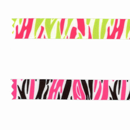
rante Satinado
Tul Liso Brillante
ecio por Cotizar
$40.00
(IVA incluído)
rante Satinado
Tul Con Diamantina
ecio por Cotizar
$41.00
(IVA incluído)
rante Rígido
Tirante Satinado
ecio por Cotizar
Precio por Cotizar
rante Liso Opaco
Tirante Satinado
ecio por Cotizar
Precio por Cotizar