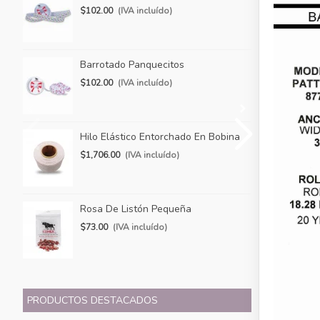
$102.00
(IVA incluído)
$2
Barrotado Panquecitos
Ba
$102.00
(IVA incluído)
$7
Hilo Elástico Entorchado En Bobina
Pa
$1,706.00
(IVA incluído)
$1
Rosa De Listón Pequeña
Co
$73.00
(IVA incluído)
$5
PRODUCTOS DESTACADOS