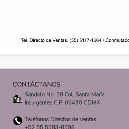
CONTÁCTANOS
Sándalo No. 58 Col. Santa María
Insurgentes C.P. 06430 CDMX
Teléfonos Directos de Ventas
+52 55 5583-8598