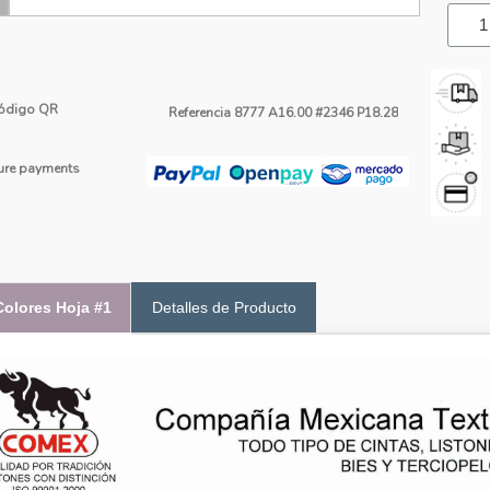
ódigo QR
Referencia
8777 A16.00 #2346 P18.28
re payments
Colores Hoja #1
Detalles de Producto
avel De Listón Mediana