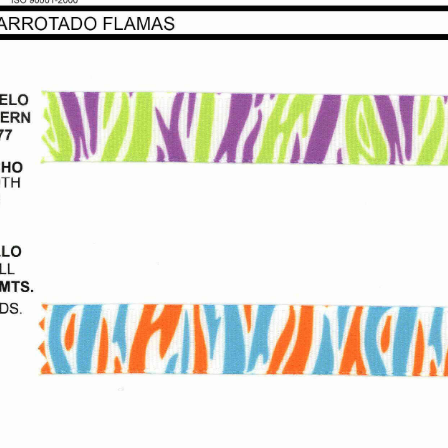
08.00
(IVA incluído)
rrotado Animal
4.00
(IVA incluído)
samanería C/Listón
44.00
(IVA incluído)
rdotel Combinado
3.00
(IVA incluído)