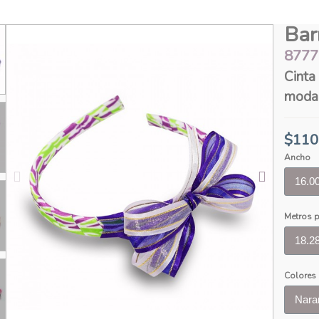
Bar
8777
Cinta Estampada 
moda
$110
Ancho
Metros p
Colores