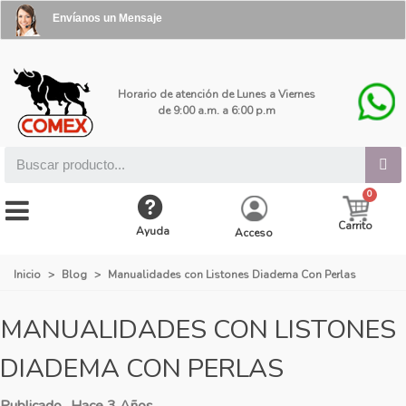
Envíanos un Mensaje
Horario de atención de Lunes a Viernes
de 9:00 a.m. a 6:00 p.m
Carrito
Ayuda
Acceso
Inicio
>
Blog
>
Manualidades con Listones Diadema Con Perlas
MANUALIDADES CON LISTONES
DIADEMA CON PERLAS
Publicado
Hace 3 Años