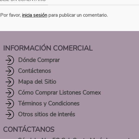
Por favor,
inicia sesión
para publicar un comentario.
INFORMACIÓN COMERCIAL
Dónde Comprar
Contáctenos
Mapa del Sitio
Cómo Comprar Listones Comex
Términos y Condiciones
Otros sitios de interés
CONTÁCTANOS