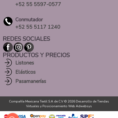
+52 55 5597-0577
Conmutador
+52 55 5117 1240
REDES SOCIALES
PRODUCTOS Y PRECIOS
Listones
Elásticos
Pasamanerías
Compañía Mexicana Textil S.A de C.V © 2026
Desarrollo de Tiendas
Virtuales
y
Posicionamiento Web Adwebsys