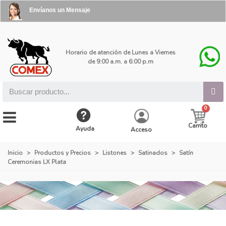
Envíanos un Mensaje
Horario de atención de Lunes a Viernes
de 9:00 a.m. a 6:00 p.m
Carrito
Ayuda
Acceso
Inicio
>
Productos y Precios
>
Listones
>
Satinados
>
Satín
Ceremonias LX Plata