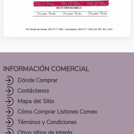
INFORMACIÓN COMERCIAL
Dónde Comprar
Contáctenos
Mapa del Sitio
Cómo Comprar Listones Comex
Términos y Condiciones
Otros sitios de interés