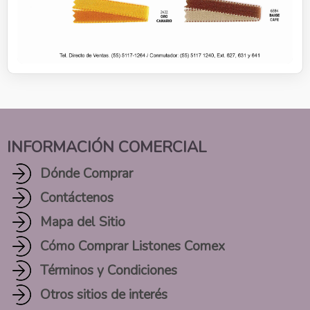
INFORMACIÓN COMERCIAL
Dónde Comprar
Contáctenos
Mapa del Sitio
Cómo Comprar Listones Comex
Términos y Condiciones
Otros sitios de interés