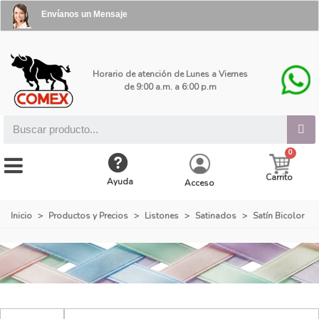
Envíanos un Mensaje
Horario de atención de Lunes a Viernes
de 9:00 a.m. a 6:00 p.m
Carrito
Ayuda
Acceso
Inicio
>
Productos y Precios
>
Listones
>
Satinados
>
Satín Bicolor