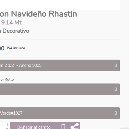
ton Navideño Rhastin
9.14 Mt.
n Decorativo
00
IVA incluido
or Rollo
Añadir al carrito