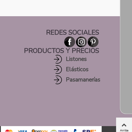
REDES SOCIALES
PRODUCTOS Y PRECIOS
Listones
Elásticos
Pasamanerías
Arriba