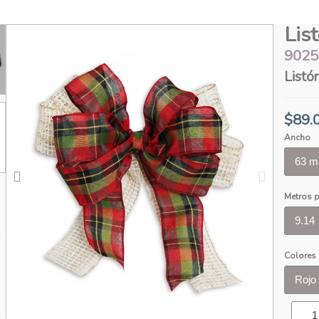
Lis
9025 
Listó
$89.
Ancho
Metros p
Colores