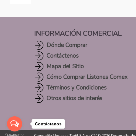
INFORMACIÓN COMERCIAL
Dónde Comprar
Contáctenos
Mapa del Sitio
Cómo Comprar Listones Comex
Términos y Condiciones
Otros sitios de interés
Contáctanos
Compañía Mexicana Textil S.A de C.V © 2026
Desarrollo de 