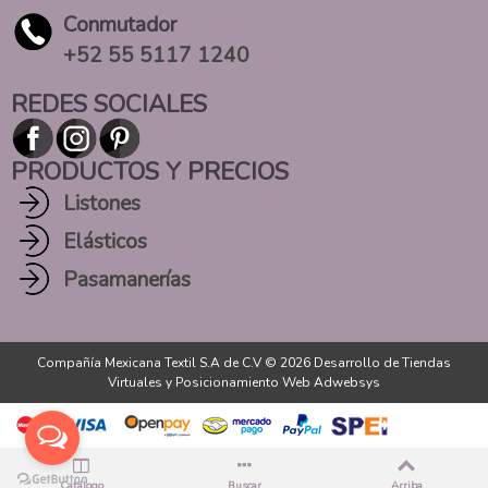
Conmutador
+52 55 5117 1240
REDES SOCIALES
PRODUCTOS Y PRECIOS
Listones
Elásticos
Pasamanerías
Compañía Mexicana Textil S.A de C.V © 2026
Desarrollo de Tiendas
Virtuales
y
Posicionamiento Web Adwebsys
Catálogo
Buscar
Arriba