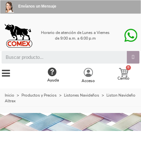
Envíanos un Mensaje
Horario de atención de Lunes a Viernes
de 9:00 a.m. a 6:00 p.m
Carrito
Ayuda
Acceso
Inicio
>
Productos y Precios
>
Listones Navideños
>
Liston Navideño
Altrax