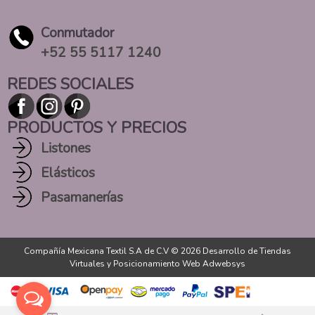
Conmutador
+52 55 5117 1240
REDES SOCIALES
PRODUCTOS Y PRECIOS
Listones
Elásticos
Pasamanerías
Compañía Mexicana Textil S.A de C.V © 2026
Desarrollo de Tiendas
Virtuales
y
Posicionamiento Web Adwebsys