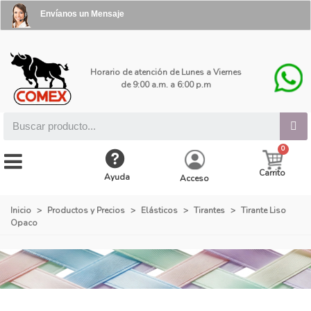
Envíanos un Mensaje
Horario de atención de Lunes a Viernes
de 9:00 a.m. a 6:00 p.m
Carrito
Ayuda
Acceso
Inicio
>
Productos y Precios
>
Elásticos
>
Tirantes
>
Tirante Liso
Opaco