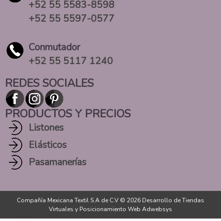
+52 55 5583-8598
+52 55 5597-0577
Conmutador
+52 55 5117 1240
REDES SOCIALES
PRODUCTOS Y PRECIOS
Listones
Elásticos
Pasamanerías
Compañía Mexicana Textil S.A de C.V © 2026
Desarrollo de Tiendas
Virtuales
y
Posicionamiento Web Adwebsys