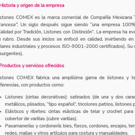
Historia y origen de la empresa
istones COMEX es la marca comercial de
Compañía Mexicana Te
rancesa”
. Un siglo después sigue siendo “una empresa 100% 
alidad por Tradición, Listones con Distinción”
. La empresa ha evo
u rubro. Desde sus inicios se enfocó en calidad, invirtiendo e
elares industriales y procesos ISO-9001-2000 certificados). Su s
nsurgentes).
Productos y servicios ofrecidos
istones COMEX fabrica una
amplísima gama de listones y te
eferencias
, con productos como:
Listones (cintas decorativas)
: satinados (de una y dos cara
metálicos, plisados, “tipo español”, tricolores patrios, liston
Elásticos y ribetes
: cintas elásticas de telar y crochet para 
cobertor de varillas (cubre varillas).
Pasamanerías y cordonería
: bies, flecos, cordones, encajes, te
redes, mallas y otros artículos para costura y manualidades.