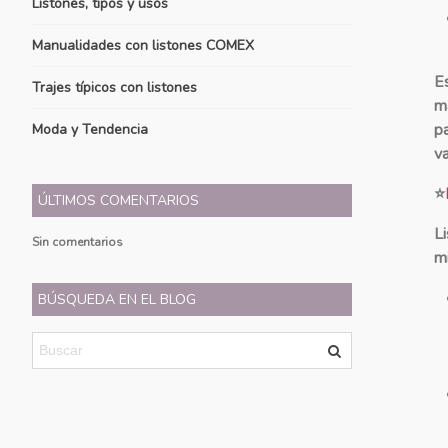
Listones, tipos y usos
Manualidades con listones COMEX
E
Trajes típicos con listones
m
p
Moda y Tendencia
v
⭐
ÚLTIMOS COMENTARIOS
L
Sin comentarios
mi
BÚSQUEDA EN EL BLOG