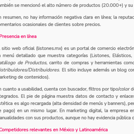
ambién se mencionó el alto número de productos (20.000+) y su só
n resumen, no hay información negativa clara en línea; la reputac
omentarios ocasionales de clientes sobre precios.
Presencia en línea
 sitio web oficial (listones.mx) es un
portal de comercio electrón
n menú detallado que muestra categorías (Listones, Elásticos, 
atálogo de Productos
, carrito de compras y herramientas co
istribuidores/Distribuidores
. El sitio incluye además un blog c
arketing de contenidos).
n cuanto a usabilidad, cuenta con buscador, filtros por tipo/color
ntegrados. El pie de página muestra datos de contacto y enlaces
stética es algo recargada (alta densidad de menús y banners), per
e pago) en un mismo lugar. En marketing digital, la empresa e
anualidades con sus productos, aunque no hay evidencia pública
Competidores relevantes en México y Latinoamérica