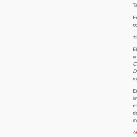
T
E
c
⭐
El
u
C
D
m
E
i
e
d
m
⭐