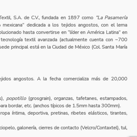
xtil, S.A. de C.V.
, fundada en 1897 como
“La Pasamería
mexicana” dedicada a los tejidos angostos, con el lema
lucionado hasta convertirse en “líder en América Latina” en
n tecnología textil avanzada (actualmente cuenta con ~700
ede principal está en la Ciudad de México (Col. Santa María
jidos angostos
. A la fecha comercializa
más de 20,000
s),
popotillo
(grosgrain), organzas, tafetanes, estampados,
es para bordar, etc. (anchos típicos de 1.5mm hasta 300mm).
ropa íntima, deportiva, pretinas, ribetes elásticos, tirantes,
rciopelo, galonería, cierres de contacto (Velcro/Contaxtel), tul,