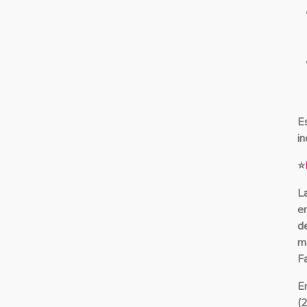
E
i
⭐
L
e
d
m
F
E
(