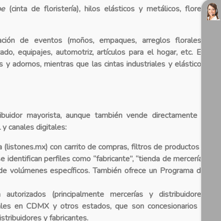
pe
(cinta de floristería), hilos elásticos y metálicos, flores
ación de eventos (moños, empaques, arreglos florales),
ado, equipajes, automotriz, artículos para el hogar, etc. En
s y adornos, mientras que las cintas industriales y elásticos
ribuidor mayorista
, aunque también vende directamente a
 y canales digitales:
a (listones.mx) con carrito de compras, filtros de productos y
identifican perfiles como “fabricante”, “tienda de mercería”
es de volúmenes específicos. También ofrece un
Programa de
utorizados (principalmente mercerías y distribuidores
ales en CDMX y otros estados, que son concesionarios o
stribuidores y fabricantes.