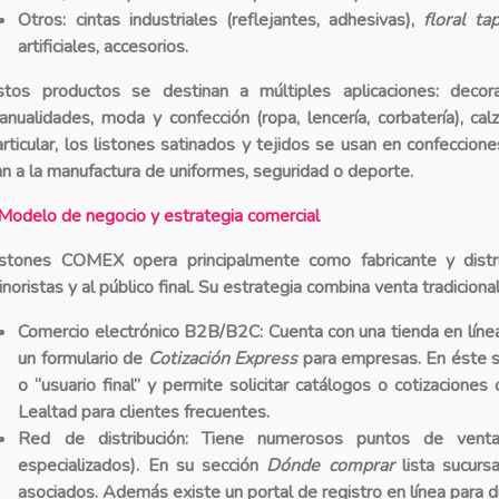
Otros
: cintas industriales (reflejantes, adhesivas),
floral ta
artificiales, accesorios.
stos productos se destinan a múltiples aplicaciones: decor
anualidades, moda y confección (ropa, lencería, corbatería), calz
articular, los listones satinados y tejidos se usan en confeccione
an a la manufactura de uniformes, seguridad o deporte.
Modelo de negocio y estrategia comercial
istones COMEX opera principalmente como
fabricante y dist
noristas y al público final. Su estrategia combina venta tradicional
Comercio electrónico B2B/B2C
: Cuenta con una tienda en líne
un formulario de
Cotización Express
para empresas. En éste se 
o “usuario final” y permite solicitar catálogos o cotizacion
Lealtad
para clientes frecuentes.
Red de distribución
: Tiene numerosos puntos de venta a
especializados). En su sección
Dónde comprar
lista sucurs
asociados. Además existe un portal de registro en línea para di