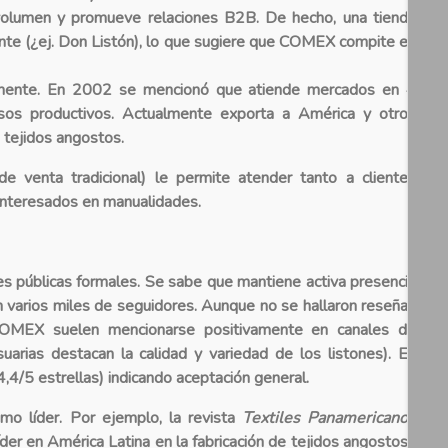
r volumen y promueve relaciones B2B. De hecho, una tienda
nte (¿ej. Don Listón), lo que sugiere que COMEX compite en
lmente. En 2002 se mencionó que atiende mercados en 4
sos productivos. Actualmente exporta a América y otros
 tejidos angostos.
e venta tradicional) le permite atender tanto a clientes
 interesados en manualidades.
es públicas formales. Se sabe que
mantiene activa presencia
 varios miles de seguidores. Aunque no se hallaron reseñas
s COMEX suelen mencionarse positivamente en canales de
uarias destacan la calidad y variedad de los listones). En
,4/5 estrellas) indicando aceptación general.
omo líder
. Por ejemplo, la revista
Textiles Panamericanos
r en América Latina en la fabricación de tejidos angostos”.