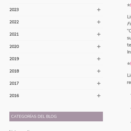
⭐
2023
L
2022
F
“C
2021
s
t
2020
I
2019
⭐
2018
L
r
2017
2016
CATEGORÍAS DEL BLOG