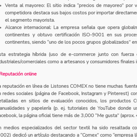
Venta al mayoreo
: El sitio indica “precios de mayoreo” po
competidora destaca sus bajos costos por importar directame
el segmento mayorista.
Alcance internacional
: La empresa señala que opera globa
continentes y obtuvo certificación ISO-9001 en sus proce
continentes, siendo “uno de los pocos grupos globalizados” en
sta estrategia híbrida (uso de e-commerce junto con fuerza d
ndustriales/comerciales como a artesanos y consumidores finales
Reputación online
a reputación en línea de Listones COMEX no tiene muchas fuent
n redes sociales
(página de Facebook, Instagram y Pinterest) con
etalladas en sitios de evaluación conocidos, los producto
anualidades y papelería (p. ej. tutoriales de YouTube donde us
acebook, la página oficial tiene más de 3,000 “Me gusta” (aprox. 4
n medios especializados del sector textil
ha sido resaltada c
2002) dedicó un artículo destacando a “Comex” como “empresa líde