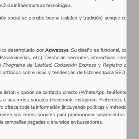
lida infraestructura tecnológica.
ión social se percibe buena (calidad y tradición) aunque con
ico
desarrollado por
Adwebsys
. Su diseño es funcional, con
Pasamanerías, etc.). Destacan secciones interactivas como
mo
Programa de Lealtad
,
Cotización Express
y
Registro de
on artículos sobre usos y tendencias de listones (para SEO y
 de listón y opción de contacto directo (WhatsApp, teléfonos)
 a sus redes sociales (Facebook, Instagram, Pinterest). La
o ofrece toda la información (incluyendo políticas y métodos
mplea sus redes sociales para promocionar lanzamientos y
 de campañas pagadas o anuncios en buscadores.