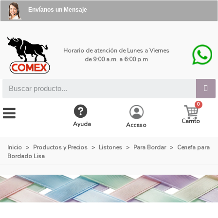
Envíanos un Mensaje
Horario de atención de Lunes a Viernes
de 9:00 a.m. a 6:00 p.m
Carrito
Ayuda
Acceso
Inicio
>
Productos y Precios
>
Listones
>
Para Bordar
>
Cenefa para
Bordado Lisa